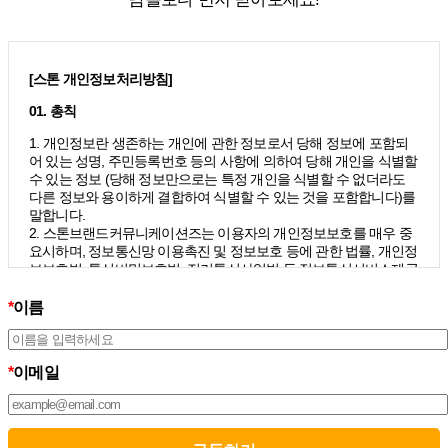
[스톤 개인정보처리방침]
01. 총칙
1. 개인정보란 생존하는 개인에 관한 정보로서 당해 정보에 포함되
어 있는 성명, 주민등록번호 등의 사항에 의하여 당해 개인을 식별할
수 있는 정보 (당해 정보만으로는 특정 개인을 식별할 수 없더라도
다른 정보와 용이하게 결합하여 식별할 수 있는 것을 포함합니다)를
말합니다.
2. 스톤브랜드커뮤니케이션즈는 이용자의 개인정보보호를 매우 중
요시하며, 정보통신망 이용촉진 및 정보보호 등에 관한 법률, 개인정
보보호법, 통신비밀보호법, 전기통신사업법 등 정보통신서비스제공
자가 준수하여야 할 관련 법령상의 개인정보보호 규정을 준수하며,
개인정보처리방침을 통하여 이용자가 제공하는 개인정보가 어떠한
*
이름
용도와 방식으로 이용되고 있으며 개인정보보호를 위해 어떠한 조
치가 취해지고 있는지 알려드립니다.
3. 스톤브랜드커뮤니케이션즈는 개인정보처리방침의 지속적인 개
*
이메일
선을 위하여 개정하는데 필요한 절차를 정하고 있으며, 개인정보처
리방침을 회사의 필요와 사회적 변화에 맞게 변경할 수 있습니다. 그
리고 개인정보처리방침을 개정하는 경우 버전번호 등을 부여하여
개정된 사항을 이용자께서 쉽게 알아볼 수 있도록 하고 있습니다.