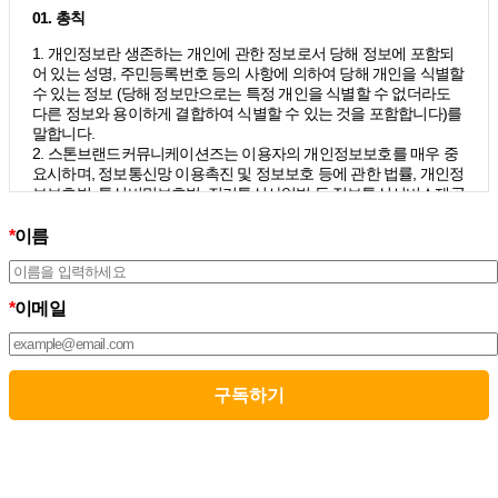
01. 총칙
1. 개인정보란 생존하는 개인에 관한 정보로서 당해 정보에 포함되
어 있는 성명, 주민등록번호 등의 사항에 의하여 당해 개인을 식별할
수 있는 정보 (당해 정보만으로는 특정 개인을 식별할 수 없더라도
다른 정보와 용이하게 결합하여 식별할 수 있는 것을 포함합니다)를
말합니다.
2. 스톤브랜드커뮤니케이션즈는 이용자의 개인정보보호를 매우 중
요시하며, 정보통신망 이용촉진 및 정보보호 등에 관한 법률, 개인정
보보호법, 통신비밀보호법, 전기통신사업법 등 정보통신서비스제공
자가 준수하여야 할 관련 법령상의 개인정보보호 규정을 준수하며,
개인정보처리방침을 통하여 이용자가 제공하는 개인정보가 어떠한
*
이름
용도와 방식으로 이용되고 있으며 개인정보보호를 위해 어떠한 조
치가 취해지고 있는지 알려드립니다.
3. 스톤브랜드커뮤니케이션즈는 개인정보처리방침의 지속적인 개
*
이메일
선을 위하여 개정하는데 필요한 절차를 정하고 있으며, 개인정보처
리방침을 회사의 필요와 사회적 변화에 맞게 변경할 수 있습니다. 그
리고 개인정보처리방침을 개정하는 경우 버전번호 등을 부여하여
개정된 사항을 이용자께서 쉽게 알아볼 수 있도록 하고 있습니다.
02. 수집하는 개인정보의 항목 및 수집방법
모든 이용자는 스톤브랜드커뮤니케이션즈가 제공하는 서비스를 이
용할 수 있고, 구독 신청을 통해 스톤브랜드커뮤니케이션즈의 다양
한 서비스를 제공받을 수 있습니다. 그리고 이때 스톤브랜드커뮤니