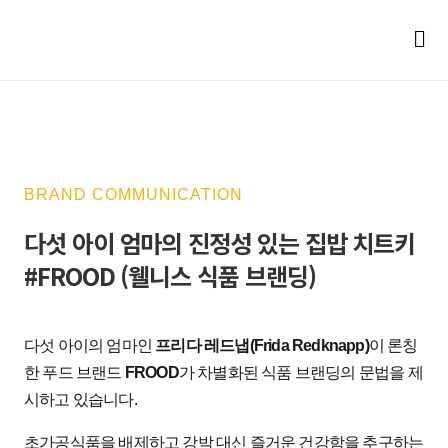
BRAND COMMUNICATION
다섯 아이 엄마의 진정성 있는 집밥 치트키
#FROOD (웰니스 식품 브랜딩)
다섯
아이의
엄마인
프리다
레드냅
(Frida Redknapp)
이
론칭
한
푸드
브랜드
FROOD
가
차별화된
식품
브랜딩의
문법을
제
시하고
있습니다
.
초가공식품을
배제하고
강박
대신
즐거운
건강함을
추구하는