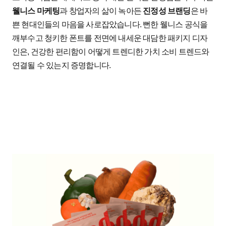
웰니스
마케팅
과
창업자의
삶이
녹아든
진정성
브랜딩
은
바
쁜
현대인들의
마음을
사로잡았습니다
.
뻔한
웰니스
공식을
깨부수고
청키한
폰트를
전면에
내세운
대담한
패키지
디자
인은
,
건강한
편리함이
어떻게
트렌디한
가치
소비
트렌드와
연결될
수
있는지
증명합니다
.