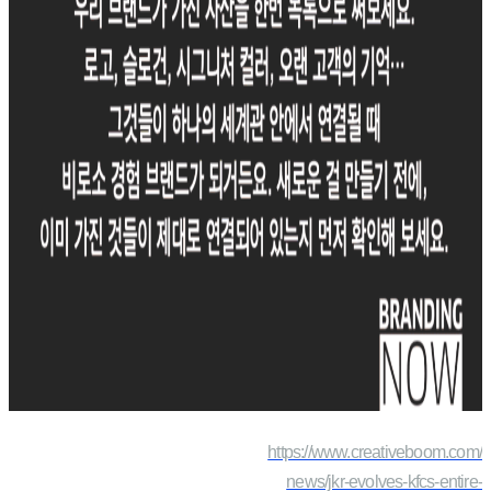
https://www.creativeboom.com/
news/jkr-evolves-kfcs-entire-