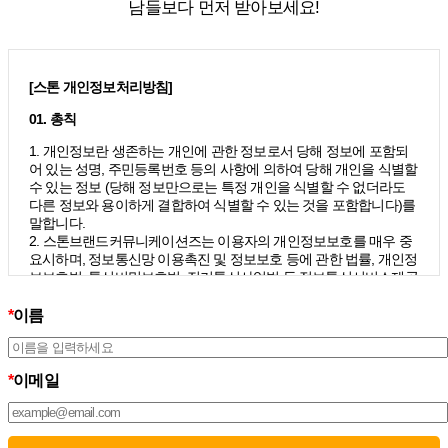
남들보다 먼저 받아보세요!
[스톤 개인정보처리방침]
01. 총칙
1. 개인정보란 생존하는 개인에 관한 정보로서 당해 정보에 포함되
어 있는 성명, 주민등록번호 등의 사항에 의하여 당해 개인을 식별할
수 있는 정보 (당해 정보만으로는 특정 개인을 식별할 수 없더라도
다른 정보와 용이하게 결합하여 식별할 수 있는 것을 포함합니다)를
말합니다.
2. 스톤브랜드커뮤니케이션즈는 이용자의 개인정보보호를 매우 중
요시하며, 정보통신망 이용촉진 및 정보보호 등에 관한 법률, 개인정
보보호법, 통신비밀보호법, 전기통신사업법 등 정보통신서비스제공
자가 준수하여야 할 관련 법령상의 개인정보보호 규정을 준수하며,
개인정보처리방침을 통하여 이용자가 제공하는 개인정보가 어떠한
*
이름
용도와 방식으로 이용되고 있으며 개인정보보호를 위해 어떠한 조
치가 취해지고 있는지 알려드립니다.
3. 스톤브랜드커뮤니케이션즈는 개인정보처리방침의 지속적인 개
*
이메일
선을 위하여 개정하는데 필요한 절차를 정하고 있으며, 개인정보처
리방침을 회사의 필요와 사회적 변화에 맞게 변경할 수 있습니다. 그
리고 개인정보처리방침을 개정하는 경우 버전번호 등을 부여하여
개정된 사항을 이용자께서 쉽게 알아볼 수 있도록 하고 있습니다.