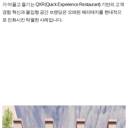
가
머물고
즐기는
QXR(Quick Experience Restaurant)
기반의
고객
경험
혁신과
몰입형
공간
브랜딩은
오래된
헤리테지를
현대적으
로
진화시킨
탁월한
사례입니다
.