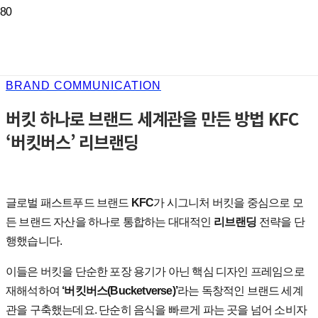
BRAND COMMUNICATION
버킷 하나로 브랜드 세계관을 만든 방법 KFC
‘버킷버스’ 리브랜딩
글로벌
패스트푸드
브랜드
KFC
가
시그니처
버킷을
중심으로
모
든
브랜드
자산을
하나로
통합하는
대대적인
리브랜딩
전략을
단
행했습니다
.
이들은
버킷을
단순한
포장
용기가
아닌
핵심
디자인
프레임으로
재해석하여
‘
버킷버스
(Bucketverse)’
라는
독창적인
브랜드
세계
관을
구축했는데요
.
단순히
음식을
빠르게
파는
곳을
넘어
소비자