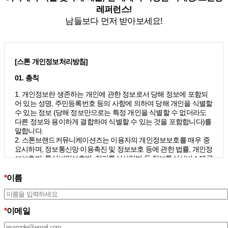
레퍼런스!
남들보다 먼저 받아보세요!
[스톤 개인정보처리방침]
01. 총칙
1. 개인정보란 생존하는 개인에 관한 정보로서 당해 정보에 포함되
어 있는 성명, 주민등록번호 등의 사항에 의하여 당해 개인을 식별할
수 있는 정보 (당해 정보만으로는 특정 개인을 식별할 수 없더라도
다른 정보와 용이하게 결합하여 식별할 수 있는 것을 포함합니다)를
말합니다.
2. 스톤브랜드커뮤니케이션즈는 이용자의 개인정보보호를 매우 중
요시하며, 정보통신망 이용촉진 및 정보보호 등에 관한 법률, 개인정
보보호법, 통신비밀보호법, 전기통신사업법 등 정보통신서비스제공
자가 준수하여야 할 관련 법령상의 개인정보보호 규정을 준수하며,
개인정보처리방침을 통하여 이용자가 제공하는 개인정보가 어떠한
*
이름
용도와 방식으로 이용되고 있으며 개인정보보호를 위해 어떠한 조
치가 취해지고 있는지 알려드립니다.
3. 스톤브랜드커뮤니케이션즈는 개인정보처리방침의 지속적인 개
*
이메일
선을 위하여 개정하는데 필요한 절차를 정하고 있으며, 개인정보처
리방침을 회사의 필요와 사회적 변화에 맞게 변경할 수 있습니다. 그