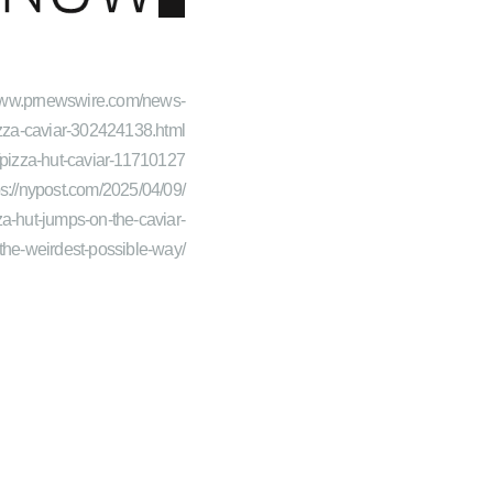
/www.prnewswire.com/news-
-pizza-caviar-302424138.html
pizza-hut-caviar-11710127
ps://nypost.com/2025/04/09/
zza-hut-jumps-on-the-caviar-
he-weirdest-possible-way/