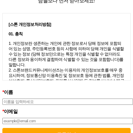
남들보다 먼저 받아보세요!
[스톤 개인정보처리방침]
01. 총칙
1. 개인정보란 생존하는 개인에 관한 정보로서 당해 정보에 포함되
어 있는 성명, 주민등록번호 등의 사항에 의하여 당해 개인을 식별할
수 있는 정보 (당해 정보만으로는 특정 개인을 식별할 수 없더라도
다른 정보와 용이하게 결합하여 식별할 수 있는 것을 포함합니다)를
말합니다.
2. 스톤브랜드커뮤니케이션즈는 이용자의 개인정보보호를 매우 중
요시하며, 정보통신망 이용촉진 및 정보보호 등에 관한 법률, 개인정
보보호법, 통신비밀보호법, 전기통신사업법 등 정보통신서비스제공
자가 준수하여야 할 관련 법령상의 개인정보보호 규정을 준수하며,
개인정보처리방침을 통하여 이용자가 제공하는 개인정보가 어떠한
*
이름
용도와 방식으로 이용되고 있으며 개인정보보호를 위해 어떠한 조
치가 취해지고 있는지 알려드립니다.
3. 스톤브랜드커뮤니케이션즈는 개인정보처리방침의 지속적인 개
*
이메일
선을 위하여 개정하는데 필요한 절차를 정하고 있으며, 개인정보처
리방침을 회사의 필요와 사회적 변화에 맞게 변경할 수 있습니다. 그
리고 개인정보처리방침을 개정하는 경우 버전번호 등을 부여하여
개정된 사항을 이용자께서 쉽게 알아볼 수 있도록 하고 있습니다.