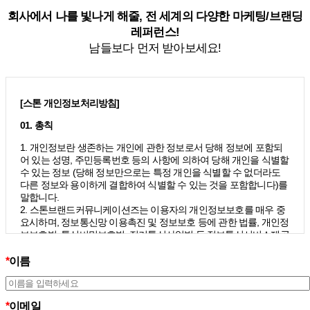
회사에서 나를 빛나게 해줄, 전 세계의 다양한 마케팅/브랜딩
레퍼런스!
남들보다 먼저 받아보세요!
[스톤 개인정보처리방침]
01. 총칙
1. 개인정보란 생존하는 개인에 관한 정보로서 당해 정보에 포함되
어 있는 성명, 주민등록번호 등의 사항에 의하여 당해 개인을 식별할
수 있는 정보 (당해 정보만으로는 특정 개인을 식별할 수 없더라도
다른 정보와 용이하게 결합하여 식별할 수 있는 것을 포함합니다)를
말합니다.
2. 스톤브랜드커뮤니케이션즈는 이용자의 개인정보보호를 매우 중
요시하며, 정보통신망 이용촉진 및 정보보호 등에 관한 법률, 개인정
보보호법, 통신비밀보호법, 전기통신사업법 등 정보통신서비스제공
자가 준수하여야 할 관련 법령상의 개인정보보호 규정을 준수하며,
개인정보처리방침을 통하여 이용자가 제공하는 개인정보가 어떠한
*
이름
용도와 방식으로 이용되고 있으며 개인정보보호를 위해 어떠한 조
치가 취해지고 있는지 알려드립니다.
3. 스톤브랜드커뮤니케이션즈는 개인정보처리방침의 지속적인 개
*
이메일
선을 위하여 개정하는데 필요한 절차를 정하고 있으며, 개인정보처