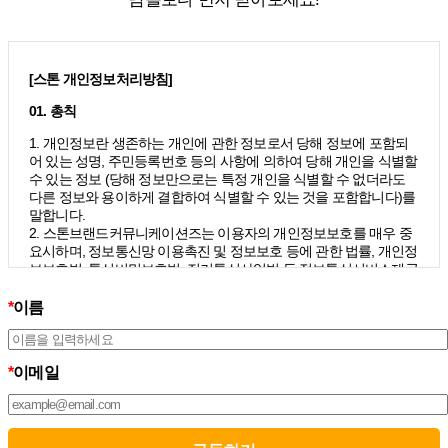
[스톤 개인정보처리방침]
01. 총칙
1. 개인정보란 생존하는 개인에 관한 정보로서 당해 정보에 포함되
어 있는 성명, 주민등록번호 등의 사항에 의하여 당해 개인을 식별할
수 있는 정보 (당해 정보만으로는 특정 개인을 식별할 수 없더라도
다른 정보와 용이하게 결합하여 식별할 수 있는 것을 포함합니다)를
말합니다.
2. 스톤브랜드커뮤니케이션즈는 이용자의 개인정보보호를 매우 중
요시하며, 정보통신망 이용촉진 및 정보보호 등에 관한 법률, 개인정
보보호법, 통신비밀보호법, 전기통신사업법 등 정보통신서비스제공
자가 준수하여야 할 관련 법령상의 개인정보보호 규정을 준수하며,
개인정보처리방침을 통하여 이용자가 제공하는 개인정보가 어떠한
*
이름
용도와 방식으로 이용되고 있으며 개인정보보호를 위해 어떠한 조
치가 취해지고 있는지 알려드립니다.
3. 스톤브랜드커뮤니케이션즈는 개인정보처리방침의 지속적인 개
*
이메일
선을 위하여 개정하는데 필요한 절차를 정하고 있으며, 개인정보처
리방침을 회사의 필요와 사회적 변화에 맞게 변경할 수 있습니다. 그
리고 개인정보처리방침을 개정하는 경우 버전번호 등을 부여하여
개정된 사항을 이용자께서 쉽게 알아볼 수 있도록 하고 있습니다.