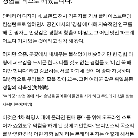
경험을 책으로 배웠습니다.
인테리어 디자이너, 브랜드 전시 기획자를 거쳐 플레이스브랜딩
컨설턴트로 일하면서 공간에서의 ‘경험’에 대해 지속적인 연구를
해 온 필자는 인상깊은 경험의 창출이야 말로 그 어떤 멋진 하드웨
어보다 가치 있는 것이라고 생각 해 왔다.
하지만 요즘, 곳곳에서 내세우는 물색없이 비슷하기만 한 경험 타
령에 피로감을 느끼곤 한다. 다를 것도 없는 경험들로 ‘이건 꼭 해
야만 합니다’ 라고 강요하는, 서로 자기네 것이 더 좋다 자랑하며
일방적으로 우리들의 팔을 잡아 끄는, 그런 여리꾼 같은 획일화된
경험의 각축전(角逐戰).
*여리꾼 : 상점 앞에 서서 손님을 끌어들여 물건을 사게 하고 주인에게 삯을 받는
사람(비속어:삐끼)
이것은 4차 혁명 시대에 온라인 판매 증대를 위해 오프라인 스토
어가 쇼윈도우 역할을 하게 된 것에 기인한다. ‘오디언스의 목소리
를 반영한 진심 어린 경험 설계’라는 본래의 취지는 어떻게 해서든