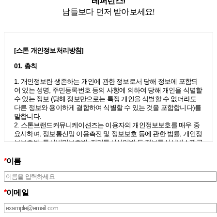
레퍼런스!
남들보다 먼저 받아보세요!
[스톤 개인정보처리방침]
01. 총칙
1. 개인정보란 생존하는 개인에 관한 정보로서 당해 정보에 포함되
어 있는 성명, 주민등록번호 등의 사항에 의하여 당해 개인을 식별할
수 있는 정보 (당해 정보만으로는 특정 개인을 식별할 수 없더라도
다른 정보와 용이하게 결합하여 식별할 수 있는 것을 포함합니다)를
말합니다.
2. 스톤브랜드커뮤니케이션즈는 이용자의 개인정보보호를 매우 중
요시하며, 정보통신망 이용촉진 및 정보보호 등에 관한 법률, 개인정
보보호법, 통신비밀보호법, 전기통신사업법 등 정보통신서비스제공
자가 준수하여야 할 관련 법령상의 개인정보보호 규정을 준수하며,
개인정보처리방침을 통하여 이용자가 제공하는 개인정보가 어떠한
*
이름
용도와 방식으로 이용되고 있으며 개인정보보호를 위해 어떠한 조
치가 취해지고 있는지 알려드립니다.
3. 스톤브랜드커뮤니케이션즈는 개인정보처리방침의 지속적인 개
*
이메일
선을 위하여 개정하는데 필요한 절차를 정하고 있으며, 개인정보처
리방침을 회사의 필요와 사회적 변화에 맞게 변경할 수 있습니다. 그
리고 개인정보처리방침을 개정하는 경우 버전번호 등을 부여하여