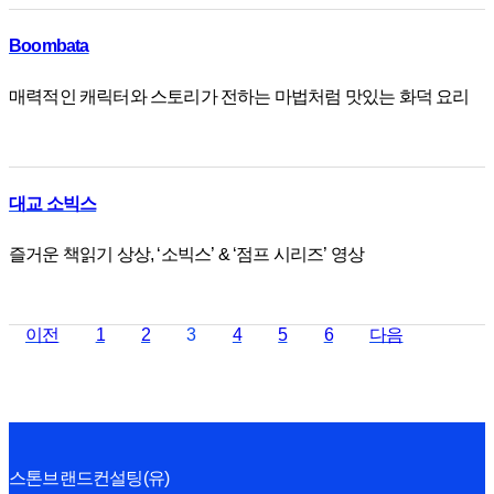
Boombata
매력적인 캐릭터와 스토리가 전하는 마법처럼 맛있는 화덕 요리
대교 소빅스
즐거운 책읽기 상상, ‘소빅스’ & ‘점프 시리즈’ 영상
이전
1
2
3
4
5
6
다음
스톤브랜드컨설팅(유)