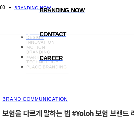
BRANDING NOW
BRANDING NOW
CREATIVE
CONTENT
BRAND
COMMUNICATION
CONTACT
DESIGN
INNOVATION
MOTION
BRANDING
MARKETING
CAREER
TECHNOLOGY
PLACE BRANDING
BRAND COMMUNICATION
보험을 다르게 말하는 법 #Yoloh 보험 브랜드