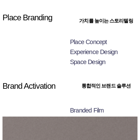
Place Branding
가치를 높이는
스토리텔링
Place Concept
Experience Design
Space Design
Brand Activation
통합적인
브랜드 솔루션
Branded Film
Brand Website
Brand Book